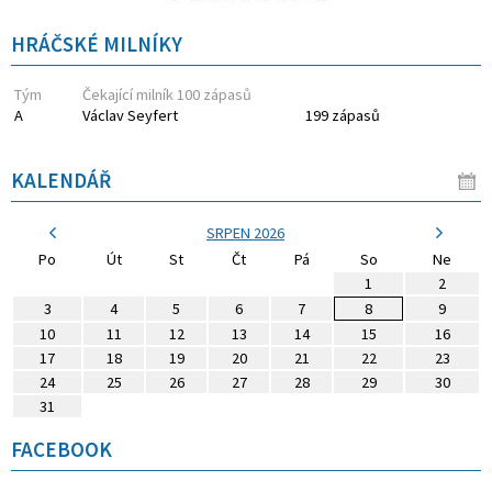
HRÁČSKÉ MILNÍKY
Tým
Čekající milník 100 zápasů
A
Václav Seyfert
199 zápasů
KALENDÁŘ
SRPEN 2026
Po
Út
St
Čt
Pá
So
Ne
1
2
3
4
5
6
7
8
9
10
11
12
13
14
15
16
17
18
19
20
21
22
23
24
25
26
27
28
29
30
31
FACEBOOK