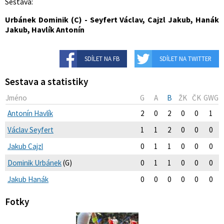
Sestava:
Urbánek Dominik (C) - Seyfert Václav, Cajzl Jakub, Hanák
Jakub, Havlík Antonín
SDÍLET NA FB
SDÍLET NA TWITTER
Sestava a statistiky
Jméno
G
A
B
ŽK
ČK
GWG
Antonín Havlík
2
0
2
0
0
1
Václav Seyfert
1
1
2
0
0
0
Jakub Cajzl
0
1
1
0
0
0
Dominik Urbánek
(G)
0
1
1
0
0
0
Jakub Hanák
0
0
0
0
0
0
Fotky