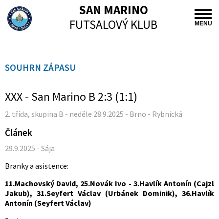
SAN MARINO
FUTSALOVÝ KLUB
MENU
SOUHRN ZÁPASU
XXX - San Marino B 2:3 (1:1)
2. třída, skupina B - neděle 28.9.2025 - Brno - Rybnická
Článek
29.9.2025 - Sája
Branky a asistence:
11.Machovský David, 25.Novák Ivo - 3.Havlík Antonín (Cajzl
Jakub), 31.Seyfert Václav (Urbánek Dominik), 36.Havlík
Antonín (Seyfert Václav)