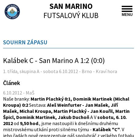
SAN MARINO
FUTSALOVÝ KLUB
MENU
SOUHRN ZÁPASU
Kalábek C - San Marino A 1:2 (0:0)
1. třída, skupina A - sobota 6.10.2012 - Brno - Kraví hora
Článek
6.10.2012 - MaŠ
Naše branky:
Martin Plachký 0:1, Dominik Martinek (Michal
Kroupa) 0:2
Sestava:
Aleš Weinfurter - Jan Mašek, Jiří
Mašek, Michal Kroupa, Martin Plachký - Jan Kouřil, Martin
Špicl, Dominik Martinek, Jakub Duchoň
A V
sobotu, 6. 10.
2012
od
9,50 hod
., jsme nastoupili k dnešnímu druhému
mistrovskému utkání proti silnému týmu -
Kalábek "C"
. V
jeho řadách nově reprezentuje náš spoluhráč z velkého fotbalu