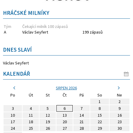
HRÁČSKÉ MILNÍKY
Tým
Čekající milník 100 zápasů
A
Václav Seyfert
199 zápasů
DNES SLAVÍ
Václav Seyfert
KALENDÁŘ
SRPEN 2026
Po
Út
St
Čt
Pá
So
Ne
1
2
3
4
5
6
7
8
9
10
11
12
13
14
15
16
17
18
19
20
21
22
23
24
25
26
27
28
29
30