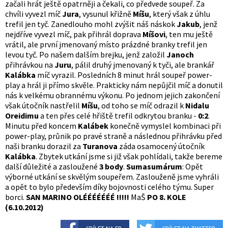
začali hrát ještě opatrněji a čekali, co předvede soupeř. Za
chvíli vyvezl míč
Jura
, vysunul křižně
Míšu
, který však z úhlu
trefil jen tyč. Zanedlouho mohl zvýšit náš náskok
Jakub
, jenž
nejdříve vyvezl míč, pak přihrál doprava
Míšovi
, ten mu ještě
vrátil, ale první jmenovaný místo prázdné branky trefil jen
levou tyč. Po našem dalším brejku, jenž založil
Janoch
přihrávkou na
Juru
, pálil druhý jmenovaný k tyči, ale brankář
Kalábka
míč vyrazil. Posledních 8 minut hrál soupeř power-
play a hrál ji přímo skvěle. Prakticky nám nepůjčil míč a donutil
nás k velkému obrannému výkonu. Po jednom jejich zakončení
však útočník nastřelil
Míšu
, od toho se míč odrazil k
Nidalu
Oreidimu
a ten přes celé hřiště trefil odkrytou branku -
0:2
.
Minutu před koncem
Kalábek
konečně vymyslel kombinaci při
power-play, průnik po pravé straně a následnou přihrávku před
naši branku dorazil za
Turanova
záda osamocený útočník
Kalábka
. Zbytek utkání jsme si již však pohlídali, takže bereme
další důležité a zasloužené
3 body
.
Sumasumárum
: Opět
výborné utkání se skvělým soupeřem. Zaslouženě jsme vyhráli
a opět to bylo především díky bojovnosti celého týmu. Super
borci.
SAN MARINO OLÉÉÉÉÉÉÉ !!!!!
MaŠ
PO 8. KOLE
(6.10.2012)