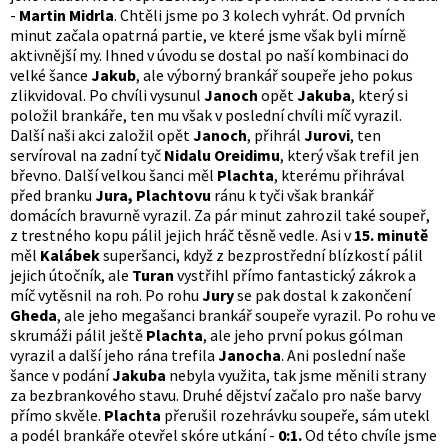
-
Martin Midrla
. Chtěli jsme po 3 kolech vyhrát. Od prvních
minut začala opatrná partie, ve které jsme však byli mírně
aktivnější my. Ihned v úvodu se dostal po naší kombinaci do
velké šance
Jakub
, ale výborný brankář soupeře jeho pokus
zlikvidoval. Po chvíli vysunul
Janoch
opět
Jakuba
, který si
položil brankáře, ten mu však v poslední chvíli míč vyrazil.
Další naši akci založil opět
Janoch
, přihrál
Jurovi
, ten
servíroval na zadní tyč
Nidalu Oreidimu
, který však trefil jen
břevno. Další velkou šanci měl
Plachta
, kterému přihrával
před branku
Jura, Plachtovu
ránu k tyči však brankář
domácích bravurně vyrazil. Za pár minut zahrozil také soupeř,
z trestného kopu pálil jejich hráč těsně vedle. Asi v
15. minutě
měl
Kalábek
superšanci, když z bezprostřední blízkostí pálil
jejich útočník, ale
Turan
vystřihl přímo fantastický zákrok a
míč vytěsnil na roh. Po rohu
Jury
se pak dostal k zakončení
Gheda
, ale jeho megašanci brankář soupeře vyrazil. Po rohu ve
skrumáži pálil ještě
Plachta
, ale jeho první pokus gólman
vyrazil a další jeho rána trefila
Janocha
. Ani poslední naše
šance v podání
Jakuba
nebyla využita, tak jsme měnili strany
za bezbrankového stavu. Druhé dějství začalo pro naše barvy
přímo skvěle.
Plachta
přerušil rozehrávku soupeře, sám utekl
a podél brankáře otevřel skóre utkání -
0:1.
Od této chvíle jsme