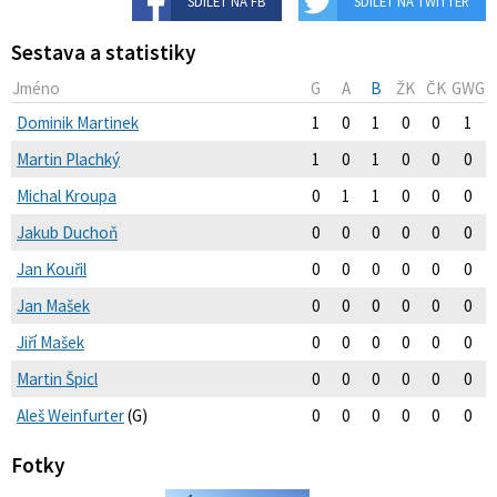
SDÍLET NA FB
SDÍLET NA TWITTER
Sestava a statistiky
Jméno
G
A
B
ŽK
ČK
GWG
Dominik Martinek
1
0
1
0
0
1
Martin Plachký
1
0
1
0
0
0
Michal Kroupa
0
1
1
0
0
0
Jakub Duchoň
0
0
0
0
0
0
Jan Kouřil
0
0
0
0
0
0
Jan Mašek
0
0
0
0
0
0
Jiří Mašek
0
0
0
0
0
0
Martin Špicl
0
0
0
0
0
0
Aleš Weinfurter
(G)
0
0
0
0
0
0
Fotky