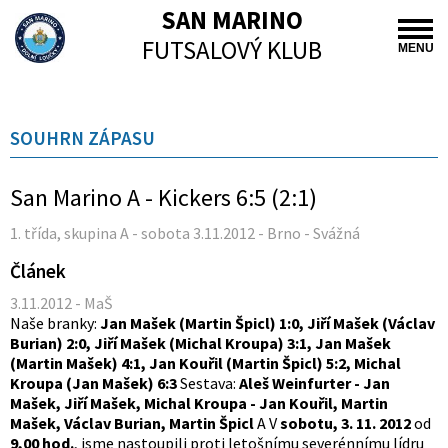
SAN MARINO
FUTSALOVÝ KLUB
MENU
SOUHRN ZÁPASU
San Marino A - Kickers 6:5 (2:1)
1. třída, skupina A - sobota 3.11.2012 - Brno - Svážná
Článek
3.11.2012 - MaŠ
Naše branky:
Jan Mašek (Martin Špicl) 1:0, Jiří Mašek (Václav
Burian) 2:0, Jiří Mašek (Michal Kroupa) 3:1, Jan Mašek
(Martin Mašek) 4:1, Jan Kouřil (Martin Špicl) 5:2, Michal
Kroupa (Jan Mašek) 6:3
Sestava:
Aleš Weinfurter - Jan
Mašek, Jiří Mašek, Michal Kroupa - Jan Kouřil, Martin
Mašek, Václav Burian, Martin Špicl
A V
sobotu, 3. 11. 2012
od
9,00 hod.
, jsme nastoupili proti letošnímu severénnímu lídru