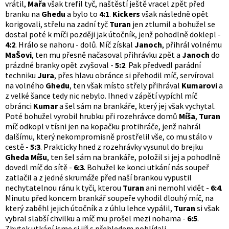
vrátil,
Mařa
však trefil tyč, naštěstí ještě vracel zpět před
branku na
Ghedu
a bylo to
4:1
.
Kickers
však následně opět
korigovali, střelu na zadní tyč
Turan
jen ztlumil a bohužel se
dostal poté k míči později jak útočník, jenž pohodlně doklepl -
4:2
. Hrálo se nahoru - dolů. Míč získal
Janoch
, přihrál volnému
MaŠovi
, ten mu přesně načasoval přihrávku zpět a
Janoch
do
prázdné branky opět zvyšoval -
5:2
. Pak předvedl parádní
techniku
Jura
, přes hlavu obránce si přehodil míč, servíroval
na volného
Ghedu
, ten však místo střely přihrával
Kumarovi
a
z velké šance tedy nic nebylo. Ihned v zápětí vypíchl míč
obránci
Kumar
a šel sám na brankáře, který jej však vychytal.
Poté bohužel vyrobil hrubku při rozehrávce domů
Míša
,
Turan
míč odkopl v tísni jen na kopačku protihráče, jenž nahrál
dalšímu, který nekompromisně prostřelil vše, co mu stálo v
cestě -
5:3
. Prakticky hned z rozehrávky vysunul do brejku
Gheda Míšu
, ten šel sám na brankáře, položil si jej a pohodlně
dovedl míč do sítě -
6:3
. Bohužel ke konci utkání nás soupeř
zatlačil a z jedné skrumáže před naší brankou vypustil
nechytatelnou ránu k tyči, kterou
Turan
ani nemohl vidět -
6:4
.
Minutu před koncem brankář soupeře vyhodil dlouhý míč, na
který zaběhl jejich útočník a z úhlu lehce vypálil,
Turan
si však
vybral slabší chvilku a míč mu prošel mezi nohama -
6:5
.
Zbytek utkání jsme si již s přehledem pohlídali.