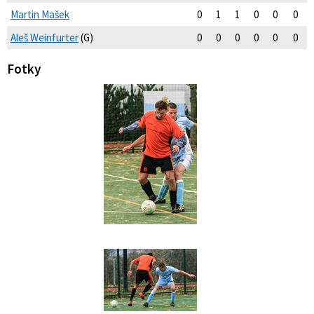
Martin Mašek
0
1
1
0
0
0
Aleš Weinfurter
(G)
0
0
0
0
0
0
Fotky