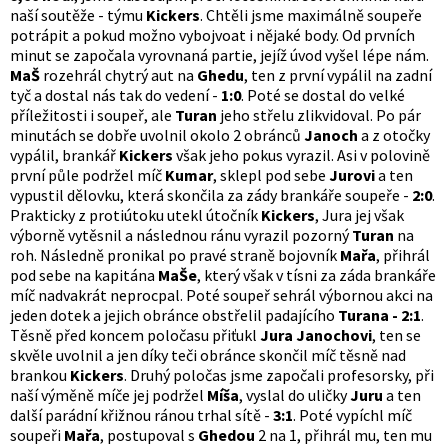
naší soutěže - týmu
Kickers
. Chtěli jsme maximálně soupeře
potrápit a pokud možno vybojvoat i nějaké body. Od prvních
minut se započala vyrovnaná partie, jejíž úvod vyšel lépe nám.
MaŠ
rozehrál chytrý aut na
Ghedu
, ten z první vypálil na zadní
tyč a dostal nás tak do vedení -
1:0
. Poté se dostal do velké
příležitosti i soupeř, ale
Turan
jeho střelu zlikvidoval. Po pár
minutách se dobře uvolnil okolo 2 obránců
Janoch
a z otočky
vypálil, brankář
Kickers
však jeho pokus vyrazil. Asi v polovině
první půle podržel míč
Kumar
, sklepl pod sebe
Jurovi
a ten
vypustil dělovku, která skončila za zády brankáře soupeře -
2:0
.
Prakticky z protiútoku utekl útočník
Kickers
, Jura jej však
výborně vytěsnil a následnou ránu vyrazil pozorný
Turan
na
roh. Následně pronikal po pravé straně bojovník
Mařa
, přihrál
pod sebe na kapitána
MaŠe
, který však v tísni za záda brankáře
míč nadvakrát neprocpal. Poté soupeř sehrál výbornou akci na
jeden dotek a jejich obránce obstřelil padajícího
Turana - 2:1
.
Těsně před koncem poločasu přiťukl
Jura Janochovi
, ten se
skvěle uvolnil a jen díky teči obránce skončil míč těsně nad
brankou
Kickers
. Druhý poločas jsme započali profesorsky, při
naší výměně míče jej podržel
Míša
, vyslal do uličky
Juru
a ten
další parádní křižnou ránou trhal sítě -
3:1
. Poté vypíchl míč
soupeři
Mařa
, postupoval s
Ghedou
2 na 1, přihrál mu, ten mu