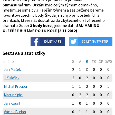
Sumasumárum
: Utkání bylo celým týmem odmakáno,
myslím, že jsme byli i lepším týmem a zaslouženě bereme
favoritovi všechny body. Škoda jen chyb při posledních 3
brankách, které nás dostali až do zbytečného závěrečného
dramatu. Super
3 body borci
, jedeme dál -
SAN MARINO
OLÉÉÉÉÉ !!!!!
MaŠ
PO 14. KOLE (3.11.2012)
SDÍLET NA FB
SDÍLET NA TWITTER
Sestava a statistiky
Jméno
G
A
B
ŽK
ČK
GWG
Jan Mašek
2
1
3
0
0
0
Jiří Mašek
2
0
2
0
0
0
Michal Kroupa
1
1
2
0
0
1
Martin Špicl
0
2
2
0
0
0
Jan Kouřil
1
0
1
0
0
0
Václav Burian
0
1
1
0
0
0