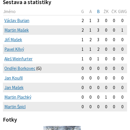
Sestava a statistiky
Jméno
G
A
B
ŽK
ČK
GWG
Václav Burian
2
1
3
0
0
0
Martin Mašek
2
1
3
0
0
1
Jiří Mašek
1
2
3
0
0
0
Pavel Křivý
1
1
2
0
0
0
Aleš Weinfurter
1
0
1
0
0
0
Ondřej Borkovec
(G)
0
0
0
0
0
0
Jan Kouřil
0
0
0
0
0
0
Jan Mašek
0
0
0
0
0
0
Martin Plachký
0
0
0
1
0
0
Martin Špicl
0
0
0
0
0
0
Fotky