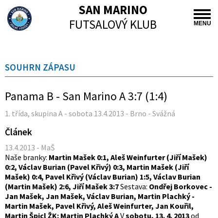
SAN MARINO
FUTSALOVÝ KLUB
MENU
SOUHRN ZÁPASU
Panama B - San Marino A 3:7 (1:4)
1. třída, skupina A - sobota 13.4.2013 - Brno - Svážná
Článek
13.4.2013 - MaŠ
Naše branky:
Martin Mašek 0:1, Aleš Weinfurter (Jiří Mašek)
0:2, Václav Burian (Pavel Křivý) 0:3, Martin Mašek (Jiří
Mašek) 0:4, Pavel Křivý (Václav Burian) 1:5, Václav Burian
(Martin Mašek) 2:6, Jiří Mašek 3:7
Sestava:
Ondřej Borkovec -
Jan Mašek, Jan Mašek, Václav Burian, Martin Plachký -
Martin Mašek, Pavel Křivý, Aleš Weinfurter, Jan Kouřil,
Martin Špicl
ŽK: Martin Plachký
A
V
sobotu, 13. 4. 2013
od