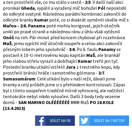
a ten prostřelil vše, co mu stálo v cestě -
2:5
. V další naší akci
pronikal
Gheda
, vypálil a vyražený míč bohužel
Pól
nepoklidil
do odkryté svatyně. Následnou parádní kombinaci zakončil do
odkryté branky
Kumar
poté, co si dvakrát vyměnili skvěle míč s
Mařou - 2:6. Panama
poté mohla korigovat, jejich útočník
unikl po pravé straně a následnou ránu z úhlu však vytěsnil
Onóš
na roh. Pár minut před koncem chyboval při rozehrávce
MaŠ
, jemu vypíchl míč útočník soupeře a celou akci zakončil
přesným lobem jeho spoluhráč -
3:6
. Po 6. faulu
Panamy
se
postavil k 10-ti metrovému kopu kapitán
MaŠ
, ale brankář
jeho slabou střelu vyrazil a dobíhající
Kumar
trefil jen tyč.
Poslední branku utkání vstřelil
Jura
z trestného kopu, kdy
prostřelil bránící hráče i samotného gólmana -
3:7
.
Sumasumárum
: Celé utkání bylo v naší režii, dávali jsme
branky a celý průběh jsme si s přehledem kontrolovali. Zápas
byl s tímto soupeřem tradičně mírně vyhrocený, ale naštěstí
tentokráte nebyl nikdo vyloučen. Další 3 body tedy vezeme
domů -
SAN MARINO OLÉÉÉÉÉÉÉ !!!!!!
MaŠ
PO 18.KOLE
(13.4.2013)
SDÍLET NA FB
SDÍLET NA TWITTER