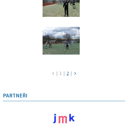
|
1
|
2
|
PARTNEŘI