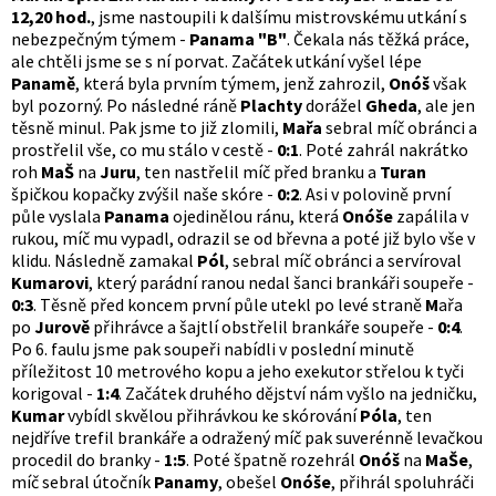
12,20 hod.
, jsme nastoupili k dalšímu mistrovskému utkání s
nebezpečným týmem -
Panama "B"
. Čekala nás těžká práce,
ale chtěli jsme se s ní porvat. Začátek utkání vyšel lépe
Panamě
, která byla prvním týmem, jenž zahrozil,
Onóš
však
byl pozorný. Po následné ráně
Plachty
dorážel
Gheda
, ale jen
těsně minul. Pak jsme to již zlomili,
Mařa
sebral míč obránci a
prostřelil vše, co mu stálo v cestě -
0:1
. Poté zahrál nakrátko
roh
MaŠ
na
Juru
, ten nastřelil míč před branku a
Turan
špičkou kopačky zvýšil naše skóre -
0:2
. Asi v polovině první
půle vyslala
Panama
ojedinělou ránu, která
Onóše
zapálila v
rukou, míč mu vypadl, odrazil se od břevna a poté již bylo vše v
klidu. Následně zamakal
Pól
, sebral míč obránci a servíroval
Kumarovi
, který parádní ranou nedal šanci brankáři soupeře -
0:3
. Těsně před koncem první půle utekl po levé straně
M
ařa
po
Jurově
přihrávce a šajtlí obstřelil brankáře soupeře -
0:4
.
Po 6. faulu jsme pak soupeři nabídli v poslední minutě
příležitost 10 metrového kopu a jeho exekutor střelou k tyči
korigoval -
1:4
. Začátek druhého dějství nám vyšlo na jedničku,
Kumar
vybídl skvělou přihrávkou ke skórování
Póla
, ten
nejdříve trefil brankáře a odražený míč pak suverénně levačkou
procedil do branky -
1:5
. Poté špatně rozehrál
Onóš
na
MaŠe
,
míč sebral útočník
Panamy
, obešel
Onóše
, přihrál spoluhráči