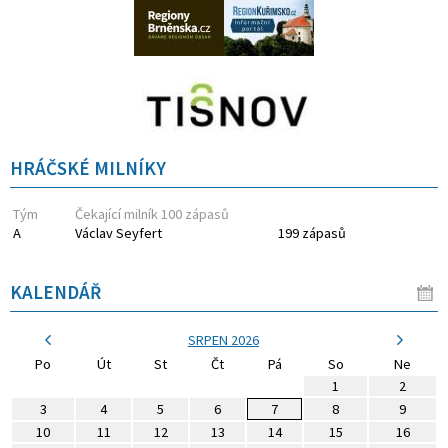
HRÁČSKÉ MILNÍKY
Tým
Čekající milník 100 zápasů
A
Václav Seyfert
199 zápasů
KALENDÁŘ
SRPEN 2026
Po
Út
St
Čt
Pá
So
Ne
1
2
3
4
5
6
7
8
9
10
11
12
13
14
15
16