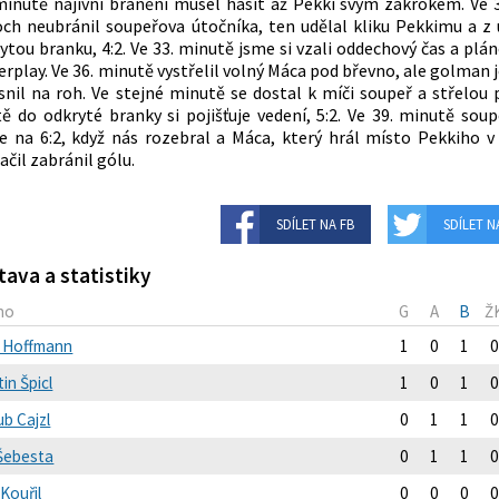
minutě najivní bránění musel hasit až Pekki svým zákrokem. Ve 
ch neubránil soupeřova útočníka, ten udělal kliku Pekkimu a z ú
ytou branku, 4:2. Ve 33. minutě jsme si vzali oddechový čas a plá
rplay. Ve 36. minutě vystřelil volný Máca pod břevno, ale golman 
snil na roh. Ve stejné minutě se dostal k míči soupeř a střelou 
tě do odkryté branky si pojišťuje vedení, 5:2. Ve 39. minutě soup
e na 6:2, když nás rozebral a Máca, který hrál místo Pekkiho v
ačil zabránil gólu.
SDÍLET NA FB
SDÍLET N
tava a statistiky
no
G
A
B
Ž
ip Hoffmann
1
0
1
0
in Špicl
1
0
1
0
ub Cajzl
0
1
1
0
 Šebesta
0
1
1
0
Kouřil
0
0
0
0