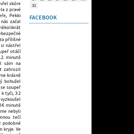
evřel skóre
31
ela z pravé
eře, Pekki
FACEBOOK
 nás začal
několikrát
nebezpečné
za přílišné
si nástřel
upeř otáčí
12. minutě
el sám na
t zahrozil
jsme krásně
ný bohužel
 se soupeř
k tyči, 3:2
vyzkoušel
 24. minutě
sme nebyli
mnou tečí
 z podobné
 kryje. Ve