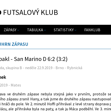
O
FUTSALOVÝ KLUB
ZÁPASY
TABULKA
STATISTIKY
FANKLUB
UHRN ZÁPASU
akl - San Marino D 6:2 (3:2)
řída, skupina B - neděle 22.9.2019 - Brno - Rybnická
nek
.2019 - Mates
ava ve druhém zápase nebyla stejná jako v prvním, protože s
ího zápasu zranil Hany, a tak jsme do druhého zápasu nastupoval
i hráči do pole. Ve 2. minutě Hoffi přihrával z levé strany doprava
ácu, ale přihrávka byla na paty, a tak ju Máca podběhl. Ve 3. min