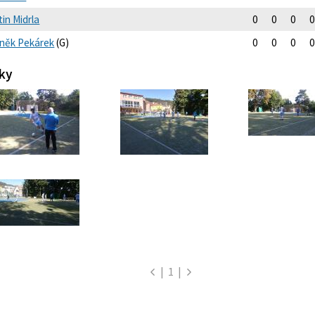
in Midrla
0
0
0
0
něk Pekárek
(G)
0
0
0
0
ky
|
1
|