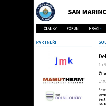
SAN MARIN
ČLÁNKY
FÓRUM
HRÁČI
PARTNEŘI
SO
Deb
1. t
Člá
24.9
Sest
prvn
šest
na M