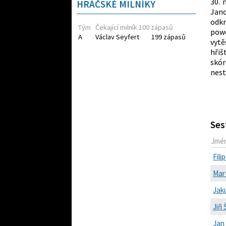
30. 
HRÁČSKÉ MILNÍKY
Jano
odkr
Tým
Čekající milník 100 zápasů
powe
A
Václav Seyfert
199 zápasů
vytě
hřiš
skór
nest
Ses
Jmé
Fil
Mart
Jak
Jiři
Jan 