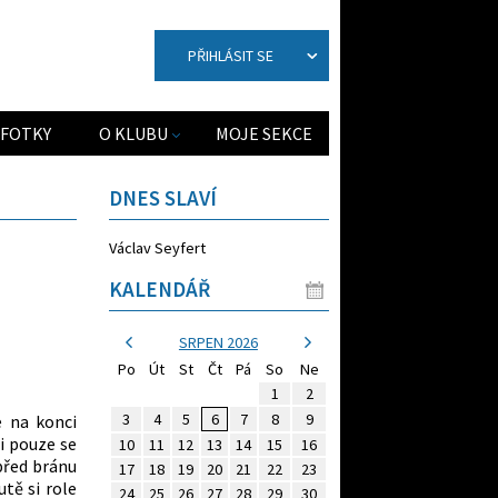
PŘIHLÁSIT SE
FOTKY
O KLUBU
MOJE SEKCE
DNES SLAVÍ
Václav Seyfert
KALENDÁŘ
SRPEN 2026
Po
Út
St
Čt
Pá
So
Ne
1
2
3
4
5
6
7
8
9
e na konci
i pouze se
10
11
12
13
14
15
16
 před bránu
17
18
19
20
21
22
23
utě si role
24
25
26
27
28
29
30