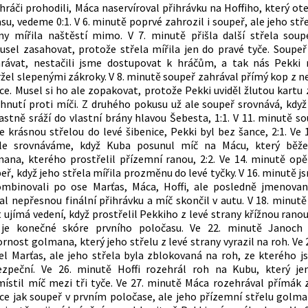
hráči prohodili, Máca naservíroval přihrávku na Hoffiho, který ot
su, vedeme 0:1. V 6. minutě poprvé zahrozil i soupeř, ale jeho stř
ny mířila naštěstí mimo. V 7. minutě přišla další střela soup
sel zasahovat, protože střela mířila jen do pravé tyče. Soupeř
rávat, nestačili jsme dostupovat k hráčům, a tak nás Pekki 
žel slepenými zákroky. V 8. minutě soupeř zahrával přímý kop z 
ce. Musel si ho ale zopakovat, protože Pekki uviděl žlutou kartu 
hnutí proti míči. Z druhého pokusu už ale soupeř srovnává, když 
astně sráží do vlastní brány hlavou Šebesta, 1:1. V 11. minutě so
e krásnou střelou do levé šibenice, Pekki byl bez šance, 2:1. Ve 
hle srovnáváme, když Kuba posunul míč na Mácu, který běž
ana, kterého prostřelil přízemní ranou, 2:2. Ve 14. minutě opě
eř, když jeho střela mířila prozměnu do levé tyčky. V 16. minutě 
mbinovali po ose Marťas, Máca, Hoffi, ale posledně jmenova
al nepřesnou finální přihrávku a míč skončil v autu. V 18. minutě
 ujímá vedení, když prostřelil Pekkiho z levé strany křížnou ranou 
 je konečné skóre prvního poločasu. Ve 22. minutě Janoch 
rnost golmana, který jeho střelu z levé strany vyrazil na roh. Ve
lel Marťas, ale jeho střela byla zblokovaná na roh, ze kterého j
ezpeční. Ve 26. minutě Hoffi rozehrál roh na Kubu, který je
ístil míč mezi tři tyče. Ve 27. minutě Máca rozehrával přímák
ce jak soupeř v prvním poločase, ale jeho přízemní střelu golman