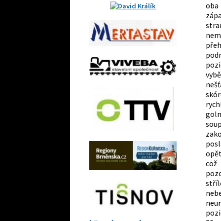
oba 
zápa
stra
nemu
přeh
podr
pozi
vybě
nešť
skór
ryc
golm
soup
zako
posl
opět
což
pozo
stří
neb
neum
pozi