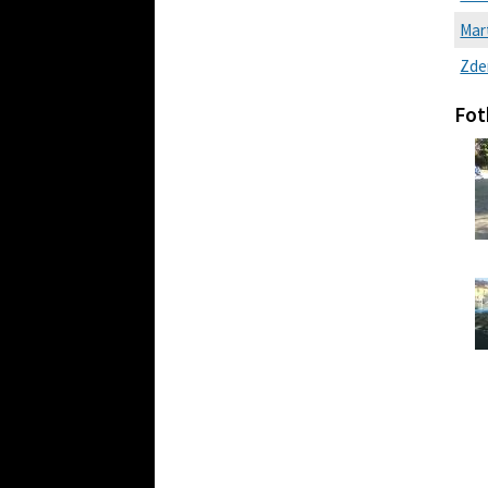
Mart
Zde
Fot