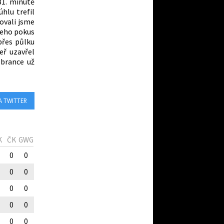
31. minutě
hlu trefil
novali jsme
jeho pokus
přes půlku
eř uzavřel
 brance už
A TWITTER
K
ČK
GWG
0
0
0
0
0
0
0
0
0
0