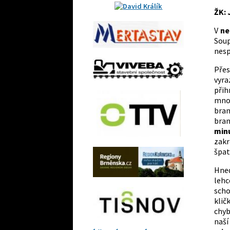
ŽK: 
V
ne
Sou
nesp
Přes
vyra
při
mnoh
bra
bra
min
zakr
špat
Hne
lehc
sch
klič
chyb
naší