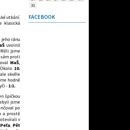
31
FACEBOOK
ské utkání.
e klasická
e jeho ránu
aŠ
uvolnil
 Měli jsme
l sám proti
noval
MaŠ
,
. Okolo
10.
ale skvěle
jsme hodně
yči -
1:1.
en špičkou
nebyli jsme
ončoval po
o a prostě
otevírali v
l
Peťa
.
Pět