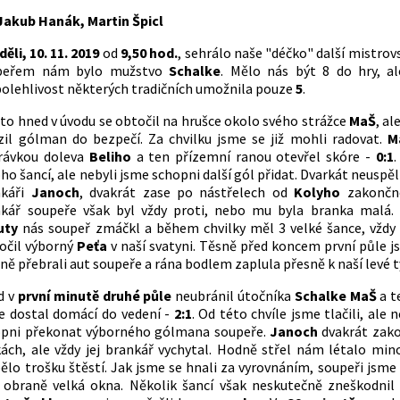
Jakub Hanák, Martin Špicl
děli, 10. 11. 2019
od
9,50 hod.
, sehrálo naše "déčko" další mistrov
peřem nám bylo mužstvo
Schalke
. Mělo nás být 8 do hry, al
olehlivost některých tradičních umožnila pouze
5
.
to hned v úvodu se obtočil na hrušce okolo svého strážce
MaŠ
, al
zil gólman do bezpečí. Za chvilku jsme se již mohli radovat.
M
hrávkou doleva
Beliho
a ten přízemní ranou otevřel skóre -
0:1
.
o šancí, ale nebyli jsme schopni další gól přidat. Dvarkát neuspě
nkáři
Janoch
, dvakrát zase po nástřelech od
Kolyho
zakonč
nkář soupeře však byl vždy proti, nebo mu byla branka malá
uty
nás soupeř zmáčkl a během chvilky měl 3 velké šance, vždy 
očil výborný
Peťa
v naší svatyni. Těsně před koncem první půle 
ně přebrali aut soupeře a rána bodlem zaplula přesně k naší levé t
d v
první minutě druhé půle
neubránil útočníka
Schalke MaŠ
a t
e dostal domácí do vedení -
2:1
. Od této chvíle jsme tlačili, ale 
opni překonat výborného gólmana soupeře.
Janoch
dvakrát zak
kách, ale vždy jej brankář vychytal. Hodně střel nám létalo min
ělo trošku štěstí. Jak jsme se hnali za vyrovnáním, soupeři jsme 
 obraně velká okna. Několik šancí však neskutečně zneškodni