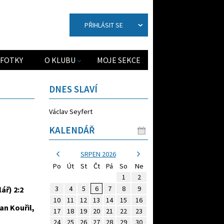
PŘIHLÁSIT SE
FOTKY
O KLUBU
MOJE SEKCE
DNES SLAVÍ
Václav Seyfert
KALENDÁŘ
SRPEN 2026
Po
Út
St
Čt
Pá
So
Ne
1
2
3
4
5
6
7
8
9
ář) 2:2
10
11
12
13
14
15
16
an Kouřil,
17
18
19
20
21
22
23
24
25
26
27
28
29
30