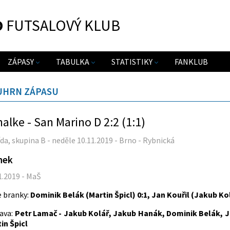
O
FUTSALOVÝ KLUB
ZÁPASY
TABULKA
STATISTIKY
FANKLUB
UHRN ZÁPASU
alke - San Marino D 2:2 (1:1)
řída, skupina B - neděle 10.11.2019 - Brno - Rybnická
nek
1.2019 - MaŠ
 branky:
Dominik Belák (Martin Špicl) 0:1, Jan Kouřil (Jakub Kol
ava:
Petr Lamač - Jakub Kolář, Jakub Hanák, Dominik Belák, J
in Špicl