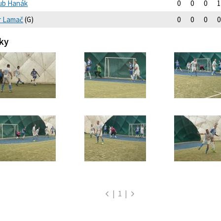
ub Hanák
0
0
0
1
r Lamač
(G)
0
0
0
0
ky
|
1
|