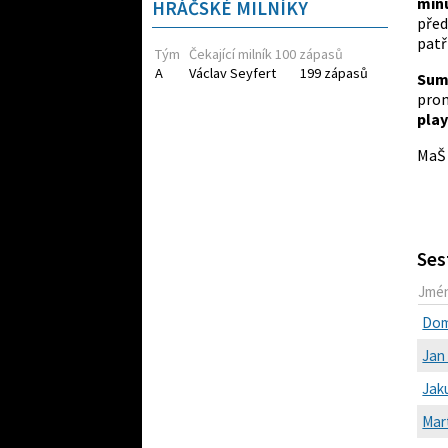
min
HRÁČSKÉ MILNÍKY
pře
patř
Tým
Čekající milník 100 zápasů
A
Václav Seyfert
199 zápasů
Sum
prom
pla
MaŠ
Ses
Jmé
Dom
Jan 
Jak
Mart