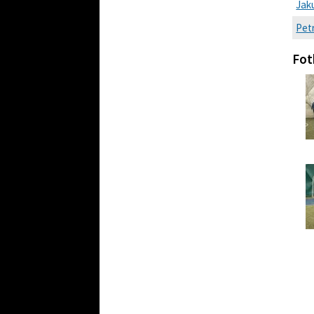
Jak
Pet
Fot