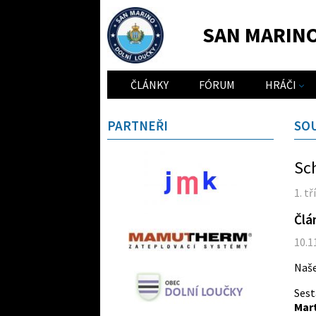
SAN MARIN
ČLÁNKY
FÓRUM
HRÁČI
PARTNEŘI
SO
Sch
1. t
Člá
10.1
Naše
Sest
Mart