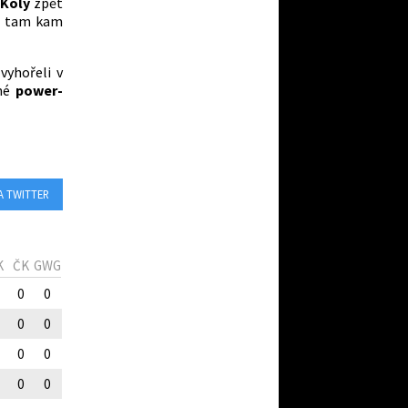
Koly
zpět
ul tam kam
vyhořeli v
čné
power-
A TWITTER
K
ČK
GWG
0
0
0
0
0
0
0
0