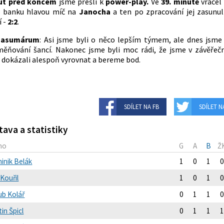
ut před koncem
jsme přešli k
power-play.
Ve
39. minutě
vracel
d banku hlavou míč na
Janocha
a ten po zpracování jej zasun
í -
2:2
.
asumárum
: Asi jsme byli o něco lepším týmem, ale dnes jsme 
ěňování šancí. Nakonec jsme byli moc rádi, že jsme v závěře
y
dokázali alespoň vyrovnat a bereme bod.
SDÍLET NA FB
SDÍLET N
tava a statistiky
no
G
A
B
Ž
inik Belák
1
0
1
0
Kouřil
1
0
1
0
ub Kolář
0
1
1
0
in Špicl
0
1
1
1