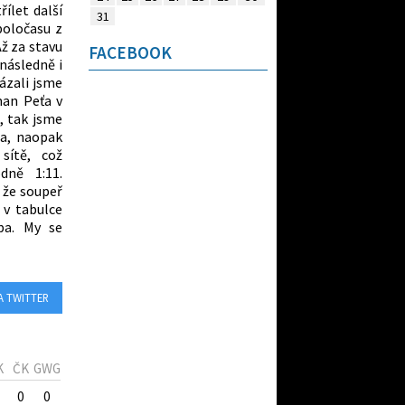
ílet další
31
poločasu z
Až za stavu
FACEBOOK
 následně i
kázali jsme
man Peťa v
, tak jsme
la, naopak
sítě, což
dně 1:11.
 že soupeř
 v tabulce
pa. My se
A TWITTER
K
ČK
GWG
0
0