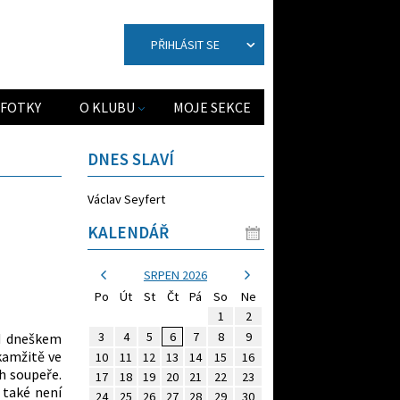
PŘIHLÁSIT SE
FOTKY
O KLUBU
MOJE SEKCE
DNES SLAVÍ
Václav Seyfert
KALENDÁŘ
SRPEN 2026
Po
Út
St
Čt
Pá
So
Ne
1
2
3
4
5
6
7
8
9
ed dneškem
kamžitě ve
10
11
12
13
14
15
16
ch soupeře.
17
18
19
20
21
22
23
 také není
24
25
26
27
28
29
30