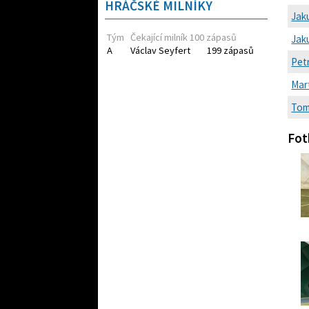
HRÁČSKÉ MILNÍKY
Jak
Tým
Čekající milník 100 zápasů
Jak
A
Václav Seyfert
199 zápasů
Pet
Mart
Tom
Fot