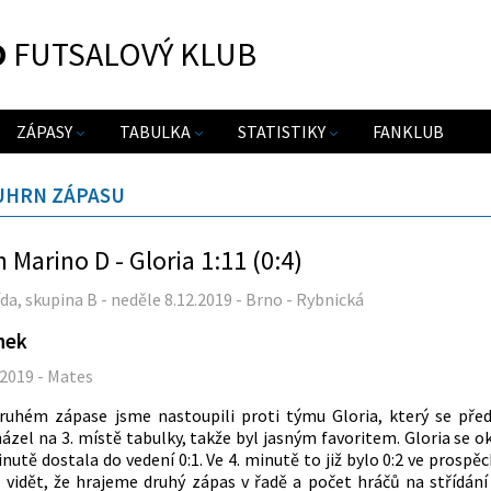
O
FUTSALOVÝ KLUB
ZÁPASY
TABULKA
STATISTIKY
FANKLUB
UHRN ZÁPASU
 Marino D - Gloria 1:11 (0:4)
řída, skupina B - neděle 8.12.2019 - Brno - Rybnická
nek
.2019 - Mates
ruhém zápase jsme nastoupili proti týmu Gloria, který se př
ázel na 3. místě tabulky, takže byl jasným favoritem. Gloria se o
inutě dostala do vedení 0:1. Ve 4. minutě to již bylo 0:2 ve prospě
 vidět, že hrajeme druhý zápas v řadě a počet hráčů na střídání