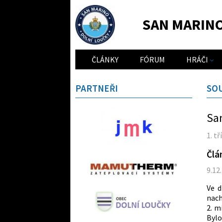
SAN MARIN
ČLÁNKY
FÓRUM
HRÁČI
PARTNEŘI
SO
San
1. t
Člá
9.12
Ve d
nach
2. m
Bylo