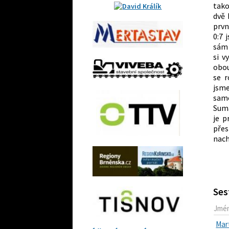
tako
dvě 
prvn
0:7 
sám 
si v
obou
se r
jsm
sam
Suma
je p
pře
nach
Ses
Jmé
Mart