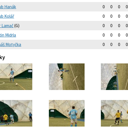
ub Hanák
0
0
0
0
ub Kolář
0
0
0
0
r Lamač
(G)
0
0
0
0
in Midrla
0
0
0
0
áš Motyčka
0
0
0
0
ky