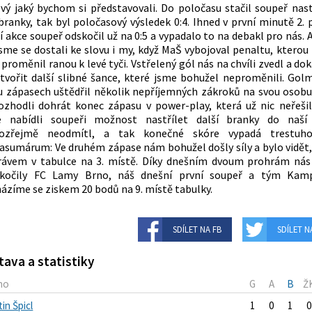
vý jaký bychom si představovali. Do poločasu stačil soupeř nastř
branky, tak byl poločasový výsledek 0:4. Ihned v první minutě 2. 
í akce soupeř odskočil už na 0:5 a vypadalo to na debakl pro nás. 
jsme se dostali ke slovu i my, když MaŠ vybojoval penaltu, kterou
proměnil ranou k levé tyči. Vstřelený gól nás na chvíli zvedl a do
ytvořit další slibné šance, které jsme bohužel neproměnili. Gol
 zápasech uštědřil několik nepříjemných zákroků na svou osobu
ozhodli dohrát konec zápasu v power-play, která už nic neřeši
e nabídli soupeři možnost nastřílet další branky do naší 
ozřejmě neodmítl, a tak konečné skóre vypadá trestuho
sumárum: Ve druhém zápase nám bohužel došly síly a bylo vidět,
rávem v tabulce na 3. místě. Díky dnešním dvoum prohrám nás
skočily FC Lamy Brno, náš dnešní první soupeř a tým Kam
ázíme se ziskem 20 bodů na 9. místě tabulky.
SDÍLET NA FB
SDÍLET N
tava a statistiky
no
G
A
B
Ž
in Špicl
1
0
1
0