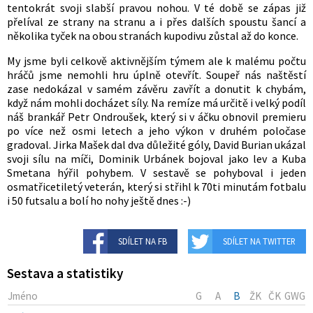
tentokrát svoji slabší pravou nohou. V té době se zápas již
přelíval ze strany na stranu a i přes dalších spoustu šancí a
několika tyček na obou stranách kupodivu zůstal až do konce.
My jsme byli celkově aktivnějším týmem ale k malému počtu
hráčů jsme nemohli hru úplně otevřít. Soupeř nás naštěstí
zase nedokázal v samém závěru zavřít a donutit k chybám,
když nám mohli docházet síly. Na remíze má určitě i velký podíl
náš brankář Petr Ondroušek, který si v áčku obnovil premieru
po více než osmi letech a jeho výkon v druhém poločase
gradoval. Jirka Mašek dal dva důležité góly, David Burian ukázal
svoji sílu na míči, Dominik Urbánek bojoval jako lev a Kuba
Smetana hýřil pohybem. V sestavě se pohyboval i jeden
osmatřicetiletý veterán, který si střihl k 70ti minutám fotbalu
i 50 futsalu a bolí ho nohy ještě dnes :-)
SDÍLET NA FB
SDÍLET NA TWITTER
Sestava a statistiky
Jméno
G
A
B
ŽK
ČK
GWG