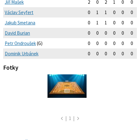
Jiří Mašek
2
0
2
1
0
0
Václav Seyfert
0
1
1
0
0
0
Jakub Smetana
0
1
1
0
0
0
David Burian
0
0
0
0
0
0
Petr Ondroušek
(G)
0
0
0
0
0
0
Dominik Urbánek
0
0
0
0
0
0
Fotky
|
1
|