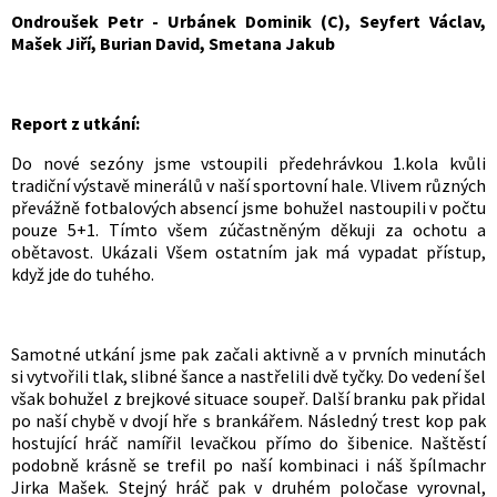
Ondroušek Petr - Urbánek Dominik (C), Seyfert Václav,
Mašek Jiří, Burian David, Smetana Jakub
Report z utkání:
Do nové sezóny jsme vstoupili předehrávkou 1.kola kvůli
tradiční výstavě minerálů v naší sportovní hale. Vlivem různých
převážně fotbalových absencí jsme bohužel nastoupili v počtu
pouze 5+1. Tímto všem zúčastněným děkuji za ochotu a
obětavost. Ukázali Všem ostatním jak má vypadat přístup,
když jde do tuhého.
Samotné utkání jsme pak začali aktivně a v prvních minutách
si vytvořili tlak, slibné šance a nastřelili dvě tyčky. Do vedení šel
však bohužel z brejkové situace soupeř. Další branku pak přidal
po naší chybě v dvojí hře s brankářem. Následný trest kop pak
hostující hráč namířil levačkou přímo do šibenice. Naštěstí
podobně krásně se trefil po naší kombinaci i náš špílmachr
Jirka Mašek. Stejný hráč pak v druhém poločase vyrovnal,