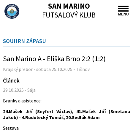
SAN MARINO
FUTSALOVÝ KLUB
MENU
SOUHRN ZÁPASU
San Marino A - Eliška Brno 2:2 (1:2)
Krajský přebor - sobota 25.10.2025 - Tišnov
Článek
29.10.2025 - Sája
Branky a asistence:
24.Mašek Jiří (Seyfert Václav), 41.Mašek Jiří (Smetana
Jakub) - 4.Rudolecký Tomáš, 20.Sedlák Adam
Sestava: