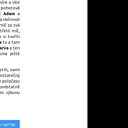
více a více
 pohotově
íč
Adam
a
a skóroval
míč za svá
třelil míč,
 si tvořili
ce
tu a tam
arva
a ten
sme ještě
tili, sami
ostatečný
m poločasu
podstatně
ém výkonu
A TWITTER