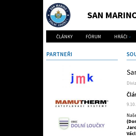
SAN MARIN
ČLÁNKY
FÓRUM
HRÁČI
PARTNEŘI
SO
Sa
Divi
Člá
9.10
Naš
(Dom
Jaro
Václ