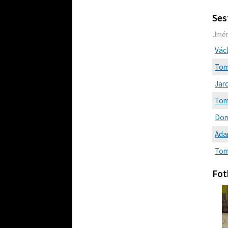
Ses
Jmé
Vác
Tom
Jar
Tom
Dom
Ada
Tom
Fot