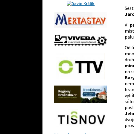
Sest
Jar
V
p
mist
palu
Od ú
mnoh
dru
min
noze
Bar
nemě
bra
vybí
sólo
posl
Jeh
dvo
pros