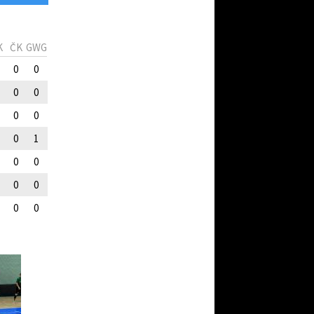
K
ČK
GWG
0
0
0
0
0
0
0
1
0
0
0
0
0
0