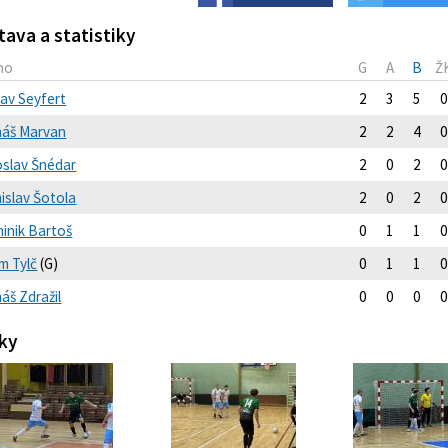
tava a statistiky
no
G
A
B
Ž
lav Seyfert
2
3
5
0
áš Marvan
2
2
4
0
oslav Šnédar
2
0
2
0
islav Šotola
2
0
2
0
inik Bartoš
0
1
1
0
m Tylč
(G)
0
1
1
0
áš Zdražil
0
0
0
0
ky