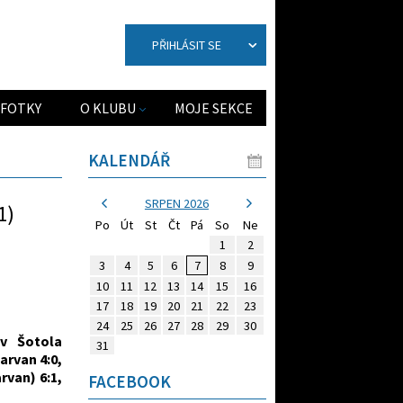
PŘIHLÁSIT SE
FOTKY
O KLUBU
MOJE SEKCE
KALENDÁŘ
SRPEN 2026
1)
Po
Út
St
Čt
Pá
So
Ne
1
2
3
4
5
6
7
8
9
10
11
12
13
14
15
16
17
18
19
20
21
22
23
24
25
26
27
28
29
30
av Šotola
31
arvan 4:0,
rvan) 6:1,
FACEBOOK