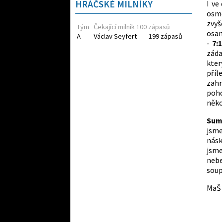
HRÁČSKÉ MILNÍKY
I ve
osm
zvy
Tým
Čekající milník 100 zápasů
osa
A
Václav Seyfert
199 zápasů
-
7:1
záda
kter
příl
zahr
poh
něko
Sum
jsm
nás
jsm
neb
soup
MaŠ