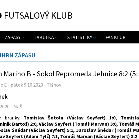
O
FUTSALOVÝ KLUB
ZÁPASY
TABULKA
STATISTIKY
FANKLUB
UHRN ZÁPASU
n Marino B - Sokol Repromeda Jehnice 8:2 (5:
ze E - pátek 9.10.2020 - Tišnov
nek
.2020 - MaŠ
e branky:
Tomislav Šotola (Václav Seyfert) 1:0, Tomisl
inik Bartoš) 2:0, Václav Seyfert (Tomáš Marvan) 3:0, Tomáš M
slav Šnédar (Václav Seyfert) 5:1, Jaroslav Šnédar (Tomáš Ma
av Seyfert (Adam Tylč) 7:1, Tomáš Marvan (Václav Seyfert) 8:2