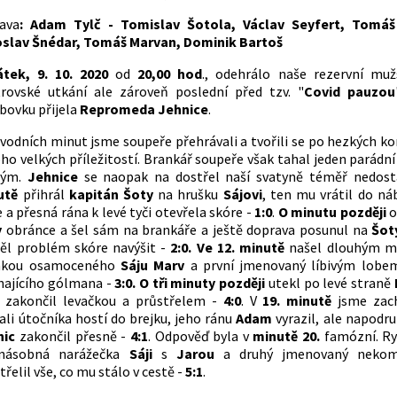
ava
: Adam Tylč - Tomislav Šotola, Václav Seyfert, Tomáš 
oslav Šnédar, Tomáš Marvan, Dominik Bartoš
átek, 9. 10. 2020
od
20,00 hod
., odehrálo naše rezervní muž
rovské utkání ale zároveň poslední před tzv. "
Covid pauzou
bovku přijela
Repromeda Jehnice
.
vodních minut jsme soupeře přehrávali a tvořili se po hezkých k
o velkých příležitostí. Brankář soupeře však tahal jeden parádní
hým.
Jehnice
se naopak na dostřel naší svatyně téměř nedost
utě
přihrál
kapitán Šoty
na hrušku
Sájovi
, ten mu vrátil do ná
 a přesná rána k levé tyči otevřela skóre -
1:0
.
O minutu později
o
y
obránce a šel sám na brankáře a ještě doprava posunul na
Šot
l problém skóre navýšit -
2:0. Ve 12. minutě
našel dlouhým m
nkou osamoceného
Sáju Marv
a první jmenovaný líbivým lobe
hajícího gólmana -
3:0. O tři minuty později
utekl po levé straně
 zakončil levačkou a průstřelem -
4:0
. V
19. minutě
jsme zac
ali útočníka hostí do brejku, jeho ránu
Adam
vyrazil, ale napodru
nic
zakončil přesně -
4:1
. Odpověď byla v
minutě 20.
famózní. Ry
jnásobná narážečka
Sáji
s
Jarou
a druhý jmenovaný neko
třelil vše, co mu stálo v cestě -
5:1
.