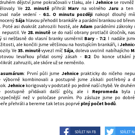
 druhém dějství jsme pokračovali v tlaku, ale i
Jehnice
se rovněž 
ělovaly. Ve
22. minutě
přihrál
Marv
na volného
Jaru
a ten
šoval naše vedení -
6:1. O minutu později
nakopl dlouhý m
mocený
Sája
hlavou přehodil brankáře a parádní brankou od břevn
. Poté asi dvakrát zahrozili hosté, ale
Adam
parádními zákroky 
 nepustil. Ve
28. minutě
se do naší obrany protlačil útočník, nas
ý si nešťasně do vlasní branky usměrnil
Bary - 7:2
. I nadále jsme
ežitosti, ale končili jsme většinou na hostujícím brankáři, i
Jehni
ozily. Ve
35. minutě
vyvezl míč
Sája
, doleva uvolnil nabíhajícho
M
otovou levařkou přidal osmý zásah -
8:2
. Do konce utkání j
likrát zahruzili, ale skóre už se neměnilo.
asumárum
: První půli jsme
Jehnice
prakticky do ničeho nepus
e výborně kombinovali a postupně jsme získali potřebný a d
kok.
Jehnice
korigovaly v podstatě po jediné naší chybě. Ve druhé
e postupně přidávali další góly, ale i
Repromeda
byla 
ezpečnější než v poločase prvním. Po zásluze jsme po dobr
eře přehráli a bereme tak letos poprvé
plný počet bodů
.
SDÍLET NA FB
SDÍLET N