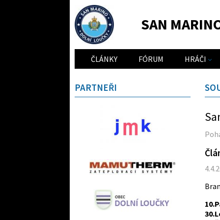
SAN MARIN
ČLÁNKY
FÓRUM
HRÁČI
PARTNEŘI
SO
San
Pohá
Člá
4.4.
Bran
10.
30.L