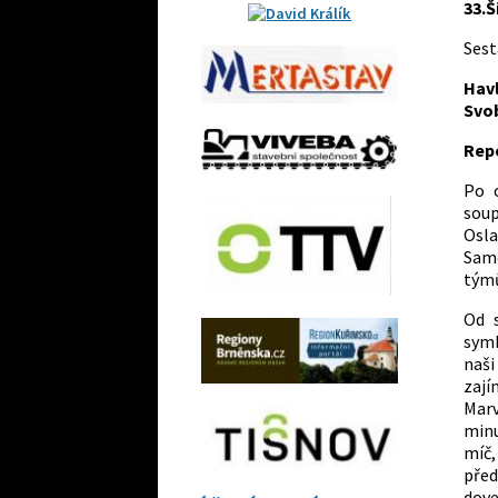
33.Š
Sest
Havl
Svob
Repo
Po 
soup
Osla
Samo
týmů
Od 
symb
naši
zají
Marv
minu
míč,
před
dove