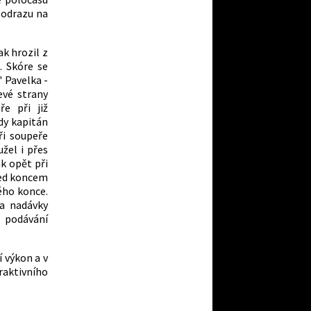
 odrazu na
k hrozil z
. Skóre se
 Pavelka -
evé strany
ře při již
dy kapitán
ři soupeře
žel i přes
ak opět při
řed koncem
ého konce.
a nadávky
 podávání
í výkon a v
aktivního