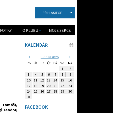
PŘIHLÁSIT SE
FOTKY
O KLUBU
MOJE SEKCE
KALENDÁŘ
SRPEN 2026
Po
Út
St
Čt
Pá
So
Ne
1
2
3
4
5
6
7
8
9
10
11
12
13
14
15
16
17
18
19
20
21
22
23
24
25
26
27
28
29
30
31
n Tomáš),
FACEBOOK
ký Teodor,