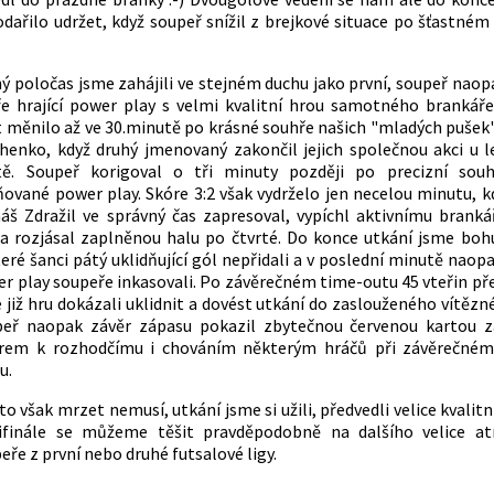
dařilo udržet, když soupeř snížil z brejkové situace po šťastném
ý poločas jsme zahájili ve stejném duchu jako první, soupeř naopa
e hrající power play s velmi kvalitní hrou samotného brankáře
 měnilo až ve 30.minutě po krásné souhře našich "mladých pušek"
henko, když druhý jmenovaný zakončil jejich společnou akci u l
tě. Soupeř korigoval o tři minuty později po precizní souh
ované power play. Skóre 3:2 však vydrželo jen necelou minutu, k
š Zdražil ve správný čas zapresoval, vypíchl aktivnímu branká
a rozjásal zaplněnou halu po čtvrté. Do konce utkání jsme bohu
eré šanci pátý uklidňující gól nepřidali a v poslední minutě naop
r play soupeře inkasovali. Po závěrečném time-outu 45 vteřin p
 již hru dokázali uklidnit a dovést utkání do zaslouženého vítězn
peř naopak závěr zápasu pokazil zbytečnou červenou kartou z
rem k rozhodčímu i chováním některým hráčů při závěrečném
u.
to však mrzet nemusí, utkání jsme si užili, předvedli velice kvalitn
ifinále se můžeme těšit pravděpodobně na dalšího velice atr
eře z první nebo druhé futsalové ligy.