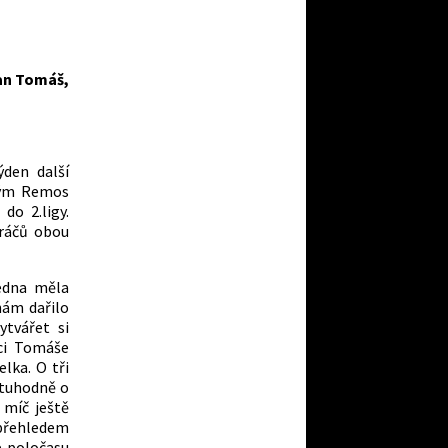
van Tomáš,
den další
 tým Remos
do 2.ligy.
hráčů obou
edna měla
nám dařilo
ytvářet si
kci Tomáše
lka. O tři
estuhodně o
 míč ještě
 přehledem
e poločasu