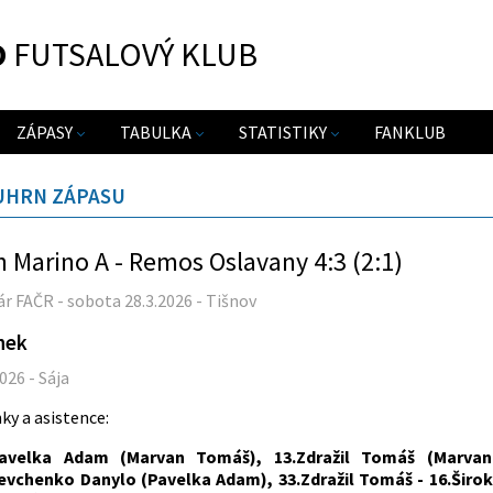
O
FUTSALOVÝ KLUB
ZÁPASY
TABULKA
STATISTIKY
FANKLUB
UHRN ZÁPASU
 Marino A - Remos Oslavany 4:3 (2:1)
r FAČR - sobota 28.3.2026 - Tišnov
nek
2026 - Sája
ky a asistence:
Pavelka Adam (Marvan Tomáš), 13.Zdražil Tomáš (Marva
evchenko Danylo (Pavelka Adam), 33.Zdražil Tomáš - 16.Širo