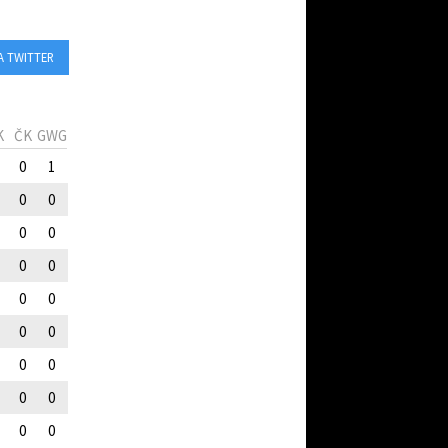
A TWITTER
K
ČK
GWG
0
1
0
0
0
0
0
0
0
0
0
0
0
0
0
0
0
0