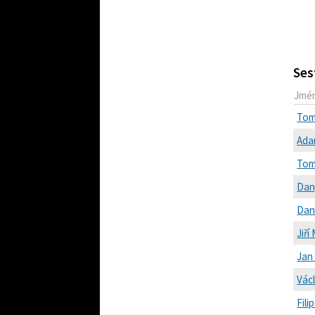
Ses
Jmé
Tom
Ada
Tom
Dan
Dan
Jiří
Jan
Vác
Fil