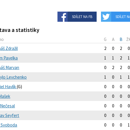
SDÍLET NA FB
SDÍLET N
tava a statistiky
no
G
A
B
Ž
áš Zdražil
2
0
2
0
m Pavelka
1
1
2
1
áš Marvan
0
2
2
0
ylo Levchenko
1
0
1
1
iel Havlík
(G)
0
0
0
0
 Mašek
0
0
0
0
 Nečesal
0
0
0
0
lav Seyfert
0
0
0
0
ip Svoboda
0
0
0
1