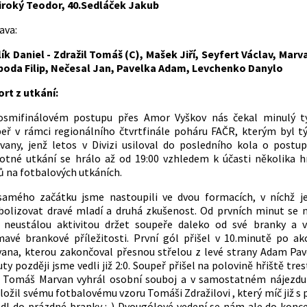
iroký Teodor, 40.Sedláček Jakub
ava:
ík Daniel - Zdražil Tomáš (C), Mašek Jiří, Seyfert Václav, Mar
oda Filip, Nečesal Jan, Pavelka Adam, Levchenko Danylo
rt z utkání:
osmifinálovém postupu přes Amor Vyškov nás čekal minulý tý
eř v rámci regionálního čtvrtfinále poháru FAČR, kterým byl
vany, jenž letos v Divizi usiloval do posledního kola o postup 
tné utkání se hrálo až od 19:00 vzhledem k účasti několika 
 na fotbalových utkáních.
samého začátku jsme nastoupili ve dvou formacích, v níchž j
olizovat dravé mladí a druhá zkušenost. Od prvních minut se 
 neustálou aktivitou držet soupeře daleko od své branky a v
mavé brankové příležitosti. První gól přišel v 10.minutě po a
ana, kterou zakončoval přesnou střelou z levé strany Adam Pave
ty později jsme vedli již 2:0. Soupeř přišel na polovině hřiště tr
 Tomáš Marvan vyhrál osobní souboj a v samostatném nájezdu
ložil svému fotbalovému vzoru Tomáši Zdražilovi , který míč již s
dl do prázdné branky :-) Dvougólové vedení se nám ale do konc