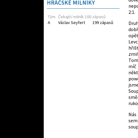
HRÁČSKÉ MILNÍKY
nepo
2:1.
Tým
Čekající milník 100 zápasů
A
Václav Seyfert
199 zápasů
Druh
dobř
opět
Levc
hřiš
zmiň
Tomá
míč 
někt
powe
jsme
Sou
smě
ruko
Nás 
sem
soup