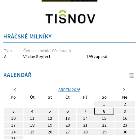
HRÁČSKÉ MILNÍKY
Tým
Čekající milník 100 zápasů
A
Václav Seyfert
199 zápasů
KALENDÁŘ
SRPEN 2026
Po
Út
St
Čt
Pá
So
Ne
1
2
3
4
5
6
7
8
9
10
11
12
13
14
15
16
17
18
19
20
21
22
23
24
25
26
27
28
29
30
31