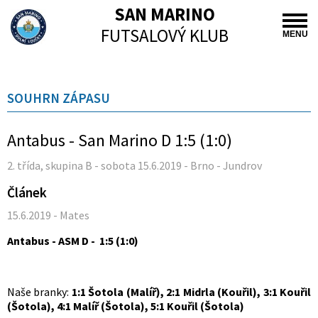
SAN MARINO
FUTSALOVÝ KLUB
MENU
SOUHRN ZÁPASU
Antabus - San Marino D 1:5 (1:0)
2. třída, skupina B - sobota 15.6.2019 - Brno - Jundrov
Článek
15.6.2019 - Mates
Antabus - ASM D - 1:5 (1:0)
Naše branky:
1:1 Šotola (Malíř), 2:1 Midrla (Kouřil), 3:1 Kouřil
(Šotola), 4:1 Malíř (Šotola), 5:1 Kouřil (Šotola)