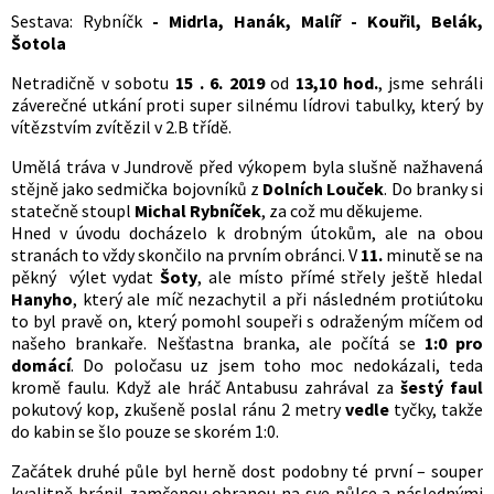
Sestava: Rybníčk
- Midrla, Hanák, Malíř - Kouřil, Belák,
Šotola
Netradičně v sobotu
15 . 6. 2019
od
13,10 hod.
, jsme sehráli
záverečné utkání proti super silnému lídrovi tabulky, který by
vítězstvím zvítězil v 2.B třídě.
Umělá tráva v Jundrově před výkopem byla slušně nažhavená
stějně jako sedmička bojovníků z
Dolních Louček
. Do branky si
statečně stoupl
Michal Rybníček
, za což mu děkujeme.
Hned v úvodu docházelo k drobným útokům, ale na obou
stranách to vždy skončilo na prvním obránci. V
11.
minutě se na
pěkný výlet vydat
Šoty
, ale místo přímé střely ještě hledal
Hanyho
, který ale míč nezachytil a při následném protiútoku
to byl pravě on, který pomohl soupeři s odraženým míčem od
našeho brankaře. Nešťastna branka, ale počítá se
1:0 pro
domácí
. Do poločasu uz jsem toho moc nedokázali, teda
kromě faulu. Když ale hráč Antabusu zahrával za
šestý faul
pokutový kop, zkušeně poslal ránu 2 metry
vedle
tyčky, takže
do kabin se šlo pouze se skorém 1:0.
Začátek druhé půle byl herně dost podobny té první – souper
kvalitně bránil zamčenou obranou na sve půlce a následnými