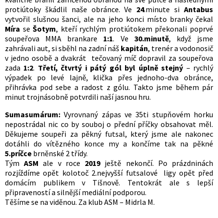
protiútoky škádlil naše obránce. Ve
24
.minute si
Antabus
vytvořil slušnou šanci, ale na jeho konci místo branky čekal
Míra
se
Šotym
, kteří rychlým protiútokem překonali poprvé
soupeřova MMA brankare
1:1
. Ve
30.minutě
, když jsme
zahrávali aut, si sběhl na zadní náš
kapitán
, trenér a vodonosič
v jedno osobě a dvakrát tečovaný míč dopravil za soupeřova
zada
1:2
.
Třetí, čtvrtý i pátý gól byl úplně stejný
– rychlý
výpadek po levé lajně, klička přes jednoho-dva obránce,
přihrávka pod sebe a radost z gólu. Takto jsme během pár
minut trojnásobně potvrdili naší jasnou hru.
Sumasumárum:
Vyrovnaný zápas ve 35ti stupňovém horku
nepostrádal nic co by souboj o přední příčky obsahovat měl.
Děkujeme soupeři za pěkný futsal, který jsme ale nakonec
dotáhli do vítězného konce my a končíme tak na pěkné
5.príčce
brněnské 2 třídy.
Tým
ASM
ale v roce
2019
ještě nekončí. Po prázdninách
rozjíždíme opět kolotoč 2.nejvyšší futsalové ligy opět před
domácím publikem v Tišnově. Tentokrát ale s lepší
připraveností a silnější mediální podporou.
Těšíme se na viděnou. Za klub ASM – Midrla M.