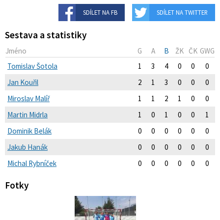
SDÍLET NA FB
SDÍLET NA TWITTER
Sestava a statistiky
Jméno
G
A
B
ŽK
ČK
GWG
Tomislav Šotola
1
3
4
0
0
0
Jan Kouřil
2
1
3
0
0
0
Miroslav Malíř
1
1
2
1
0
0
Martin Midrla
1
0
1
0
0
1
Dominik Belák
0
0
0
0
0
0
Jakub Hanák
0
0
0
0
0
0
Michal Rybníček
0
0
0
0
0
0
Fotky