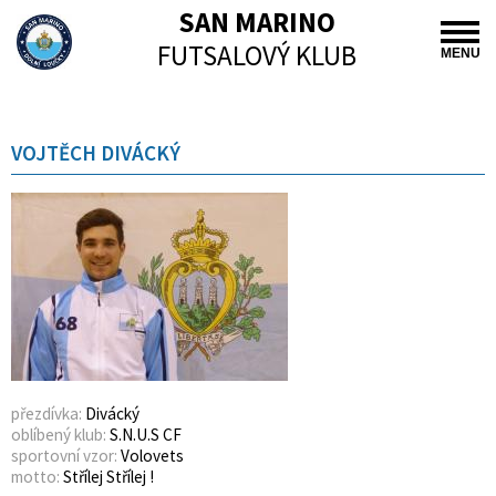
SAN MARINO
FUTSALOVÝ KLUB
MENU
VOJTĚCH DIVÁCKÝ
přezdívka:
Divácký
oblíbený klub:
S.N.U.S CF
sportovní vzor:
Volovets
motto:
Střílej Střílej !