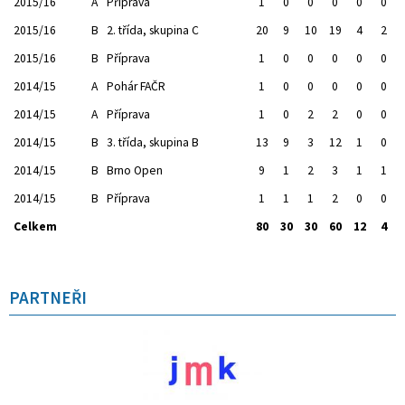
2015/16
A
Příprava
1
0
0
0
0
0
2015/16
B
2. třída, skupina C
20
9
10
19
4
2
2015/16
B
Příprava
1
0
0
0
0
0
2014/15
A
Pohár FAČR
1
0
0
0
0
0
2014/15
A
Příprava
1
0
2
2
0
0
2014/15
B
3. třída, skupina B
13
9
3
12
1
0
2014/15
B
Brno Open
9
1
2
3
1
1
2014/15
B
Příprava
1
1
1
2
0
0
Celkem
80
30
30
60
12
4
PARTNEŘI