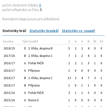
počet vložených článků:
0
počet příspěvků na fóru:
5
Kontaktní údaje pouze pro přihlášené.
Statistiky hráč
Statistiky brankář
Statistiky vs. soupeř
Sezóna
Tým
Soutěž
Z
G
A
B
ŽK
ČK
2018/19
D
2. třída, skupina B
5
2
2
4
0
0
2017/18
B
2. třída, skupina C
7
2
2
4
2
0
2016/17
A
Pohár FAČR
2
2
1
3
1
0
2016/17
A
Příprava
1
0
0
0
0
0
2016/17
B
2. třída, skupina C
13
3
4
7
3
1
2016/17
B
Příprava
1
0
1
1
0
0
2015/16
A
Pohár FAČR
3
1
2
3
0
0
2015/16
A
Divize E
1
0
0
0
0
0